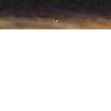
『ご予約について』13名以上のご予約は受付ておりません。
アクセスMAP
WEB通販
お電話
シェア
ご了承ください。
ちょっとおそばに