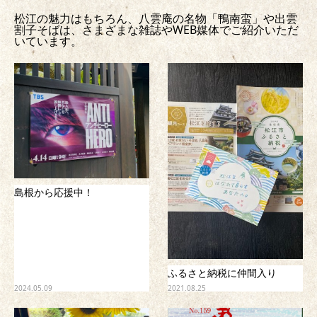
松江の魅力はもちろん、八雲庵の名物「鴨南蛮」や出雲
割子そばは、さまざまな雑誌やWEB媒体でご紹介いただ
いています。
島根から応援中！
ふるさと納税に仲間入り
2024.05.09
2021.08.25