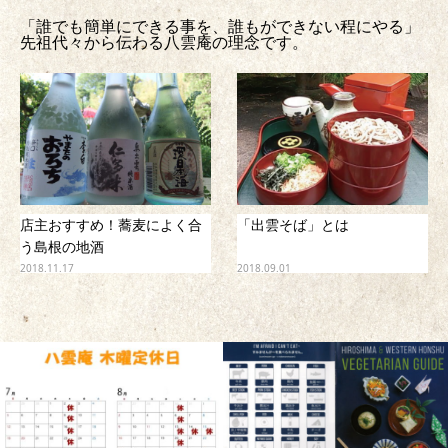
「誰でも簡単にできる事を、誰もができない程にやる」
先祖代々から伝わる八雲庵の理念です。
店主おすすめ！蕎麦によく合
「出雲そば」とは
う島根の地酒
2018.11.17
2018.09.01